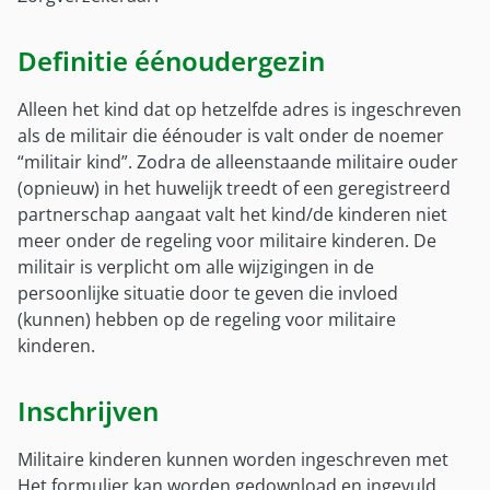
Militaire kinderen
Gezinsleden EU
Klacht melden
Gezinsleden EU
Wereldcollectiviteit
Definitie éénoudergezin
Wijziging doorgeven
Wereldcollectiviteit
Overig
Hulp met betaalproblemen
Reservist
Alleen het kind dat op hetzelfde adres is ingeschreven
Afwijkende regelingen vergoedingen
Inloggen met DigiD
als de militair die éénouder is valt onder de noemer
Reglement
Zorg tijdens plaatsing in VS en Canada
“militair kind”. Zodra de alleenstaande militaire ouder
Brochures en formulieren
(opnieuw) in het huwelijk treedt of een geregistreerd
Verzekeringsreglement
Contactpersonen
partnerschap aangaat valt het kind/de kinderen niet
Brochures en formulieren
meer onder de regeling voor militaire kinderen. De
Contactpersonen buitenland
militair is verplicht om alle wijzigingen in de
Mijn SZVK-app
persoonlijke situatie door te geven die invloed
Mijn SZVK-app
(kunnen) hebben op de regeling voor militaire
kinderen.
Over ons
Over SZVK
Inschrijven
Bureau SZVK
Militaire kinderen kunnen worden ingeschreven met
Historie
Het formulier kan worden gedownload en ingevuld