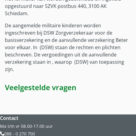
Onze partners
opgestuurd naar SZVK postbus 440, 3100 AK
Nieuws
Schiedam.
De aangemelde militaire kinderen worden
ingeschreven bij DSW Zorgverzekeraar voor de
basisverzekering en de aanvullende verzekering Beter
voor elkaar. In
(DSW) staan de rechten en plichten
beschreven. De vergoedingen uit de aanvullende
verzekering staan in
, waarop
(DSW) van toepassing
zijn.
Veelgestelde vragen
Website footer
Contact
Ma t/m vr 08.00-17.00 uur
088 - 0 270 700