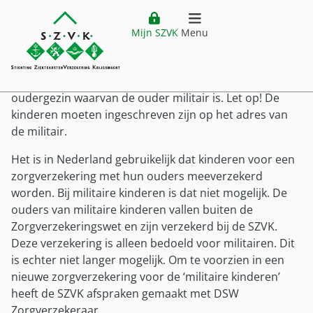
Militaire kinderen
Website header
Ga direct naar hoofdinhoud
Mijn SZVK
Menu
Home
openen
'Militaire kinderen' zijn kinderen waarvan de ouders
beiden militair zijn of er is sprake van een één
Verzekering
oudergezin waarvan de ouder militair is. Let op! De
Hoofdmenu
kinderen moeten ingeschreven zijn op het adres van
Ziektekostenverzekering
Vergoedingen
de militair.
Premie
Het is in Nederland gebruikelijk dat kinderen voor een
Vergoedingen
Buitenland
Verzekering
zorgverzekering met hun ouders meeverzekerd
Vergoedingenoverzicht
Ziektekostenverzekering Krijgsmacht
worden. Bij militaire kinderen is dat niet mogelijk. De
Buitenland
Klantenservice
Zorgkostenfactuur
ouders van militaire kinderen vallen buiten de
Voor wie?
Plaatsing buiten Nederland
Zorgverzekeringswet en zijn verzekerd bij de SZVK.
Declareren
Service
Mijn SZVK
Deze verzekering is alleen bedoeld voor militairen. Dit
Voor wie
Vestiging buiten Nederland
Uitzonderingen
is echter niet langer mogelijk. Om te voorzien in een
Klantenservice
Militair in dienst
Tijdelijk verblijf buiten Nederland
Zorgaanbieders
nieuwe zorgverzekering voor de ‘militaire kinderen’
Customer service (EN)
Militair uit dienst
Zorg buiten Nederland
heeft de SZVK afspraken gemaakt met DSW
Pilot DTD
Veelgestelde vragen
Zorgverzekeraar.