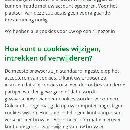
Militaire kinderen
Gezinsleden EU
kunnen fraude met uw account opsporen. Voor het
Klacht melden
Gezinsleden EU
Wereldcollectiviteit
plaatsen van deze cookies is geen voorafgaande
Wijziging doorgeven
Wereldcollectiviteit
toestemming nodig.
Overig
Hulp met betaalproblemen
Reservist
We hebben alle cookies voor uw op een rij gezet in
Afwijkende regelingen vergoedingen
Inloggen met DigiD
Reglement
Zorg tijdens plaatsing in VS en Canada
Hoe kunt u cookies wijzigen,
Brochures en formulieren
Verzekeringsreglement
Contactpersonen
intrekken of verwijderen?
Brochures en formulieren
Contactpersonen buitenland
De meeste browsers zijn standaard ingesteld op het
Mijn SZVK-app
accepteren van cookies. U kunt uw browser zo
Mijn SZVK-app
instellen dat alle cookies of alleen de cookies van derde
partijen worden geweigerd of dat u wordt
Over ons
gewaarschuwd wanneer cookies worden verzonden.
Over SZVK
Ook kunt u regelmatig de op uw computer opgeslagen
cookies wissen. Hoe u de instellingen kunt aanpassen,
Bureau SZVK
verschilt per browser. Voor meer informatie hierover
Historie
kunt u de gebruiksaanwijzing van uw browser