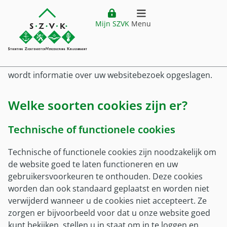
Cookiebeleid
Website header
Ga direct naar hoofdinhoud
Ga direct naar hoofdmenu
Mijn SZVK
Menu
Home
openen
Cookies zijn kleine tekstbestanden die SZVK op uw
computer, tablet of mobiele telefoon plaatste op het
Verzekering
moment dat u de website bezoekt. In deze cookies
Hoofdmenu
wordt informatie over uw websitebezoek opgeslagen.
Ziektekostenverzekering
Vergoedingen
Welke soorten cookies zijn er?
Premie
Vergoedingen
Buitenland
Verzekering
Technische of functionele cookies
Vergoedingenoverzicht
Ziektekostenverzekering Krijgsmacht
Buitenland
Klantenservice
Zorgkostenfactuur
Technische of functionele cookies zijn noodzakelijk om
Voor wie?
Plaatsing buiten Nederland
de website goed te laten functioneren en uw
Declareren
Service
Mijn SZVK
gebruikersvoorkeuren te onthouden. Deze cookies
Voor wie
Vestiging buiten Nederland
Uitzonderingen
worden dan ook standaard geplaatst en worden niet
Klantenservice
Militair in dienst
Tijdelijk verblijf buiten Nederland
Zorgaanbieders
verwijderd wanneer u de cookies niet accepteert. Ze
Customer service (EN)
Militair uit dienst
Zorg buiten Nederland
zorgen er bijvoorbeeld voor dat u onze website goed
Pilot DTD
Veelgestelde vragen
kunt bekijken, stellen u in staat om in te loggen en