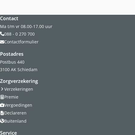
Militaire kinderen
Gezinsleden EU
Klacht melden
Gezinsleden EU
Wereldcollectiviteit
Website footer
Wijziging doorgeven
Contact
Wereldcollectiviteit
Overig
Ma t/m vr 08.00-17.00 uur
Hulp met betaalproblemen
Reservist
088 - 0 270 700
Afwijkende regelingen vergoedingen
Inloggen met DigiD
Contactformulier
Reglement
Zorg tijdens plaatsing in VS en Canada
Brochures en formulieren
Verzekeringsreglement
Postadres
Contactpersonen
Brochures en formulieren
Postbus 440
Contactpersonen buitenland
3100 AK Schiedam
Mijn SZVK-app
Zorgverzekering
Mijn SZVK-app
Verzekeringen
Premie
Over ons
Vergoedingen
Over SZVK
Declareren
Bureau SZVK
Buitenland
Historie
Service