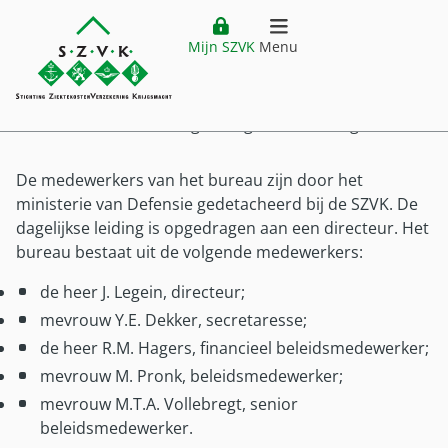
Bureau SZVK
Website header
Ga direct naar hoofdinhoud
Mijn SZVK
Menu
Home
openen
De ziektekostenverzekering wordt uitgevoerd door het
bureau van de SZVK. Het bureau telt op dit moment
Verzekering
zes medewerkers en is gevestigd in Den Haag.
Hoofdmenu
Ziektekostenverzekering
Vergoedingen
De medewerkers van het bureau zijn door het
ministerie van Defensie gedetacheerd bij de SZVK. De
Premie
dagelijkse leiding is opgedragen aan een directeur. Het
Vergoedingen
Buitenland
Verzekering
bureau bestaat uit de volgende medewerkers:
Vergoedingenoverzicht
Ziektekostenverzekering Krijgsmacht
Buitenland
Klantenservice
de heer J. Legein, directeur;
Zorgkostenfactuur
Voor wie?
mevrouw Y.E. Dekker, secretaresse;
Plaatsing buiten Nederland
Declareren
Service
Mijn SZVK
de heer R.M. Hagers, financieel beleidsmedewerker;
Voor wie
Vestiging buiten Nederland
Uitzonderingen
mevrouw M. Pronk, beleidsmedewerker;
Klantenservice
Militair in dienst
Tijdelijk verblijf buiten Nederland
Zorgaanbieders
mevrouw M.T.A. Vollebregt, senior
Customer service (EN)
Militair uit dienst
Zorg buiten Nederland
Pilot DTD
beleidsmedewerker.
Veelgestelde vragen