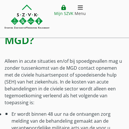
Mag ik als
Website header
Ga direct naar hoofdinhoud
Ga direct naar hoofdmenu
actiefdienend militair
Mijn SZVK
Menu
Home
openen
hulp zoeken buiten de
Verzekering
MGD?
Hoofdmenu
Ziektekostenverzekering
Vergoedingen
Premie
Alleen in acute situaties en/of bij spoedgevallen mag u
Vergoedingen
Buitenland
zonder tussenkomst van de MGD contact opnemen
Verzekering
met de civiele huisartsenpost of spoedeisende hulp
Vergoedingenoverzicht
Ziektekostenverzekering Krijgsmacht
(SEH) van het ziekenhuis. In de kosten van acute
Buitenland
Klantenservice
Zorgkostenfactuur
behandelingen in de civiele sector wordt alleen een
Voor wie?
Plaatsing buiten Nederland
Declareren
tegemoetkoming verleend als het volgende van
Service
Mijn SZVK
Voor wie
Vestiging buiten Nederland
toepassing is:
Uitzonderingen
Klantenservice
Militair in dienst
Tijdelijk verblijf buiten Nederland
Zorgaanbieders
Er wordt binnen 48 uur na de ontvangen zorg
Customer service (EN)
Militair uit dienst
Zorg buiten Nederland
melding van de behandeling gemaakt aan de
Pilot DTD
Veelgestelde vragen
verantwoordelijke militaire arts van de voor u