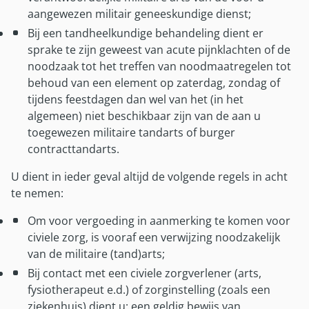
Militaire kinderen
Gezinsleden EU
aangewezen militair geneeskundige dienst;
Klacht melden
Gezinsleden EU
Wereldcollectiviteit
Bij een tandheelkundige behandeling dient er
Wijziging doorgeven
Wereldcollectiviteit
sprake te zijn geweest van acute pijnklachten of de
Overig
Hulp met betaalproblemen
Reservist
noodzaak tot het treffen van noodmaatregelen tot
Afwijkende regelingen vergoedingen
behoud van een element op zaterdag, zondag of
Inloggen met DigiD
Reglement
tijdens feestdagen dan wel van het (in het
Zorg tijdens plaatsing in VS en Canada
algemeen) niet beschikbaar zijn van de aan u
Brochures en formulieren
Verzekeringsreglement
toegewezen militaire tandarts of burger
Contactpersonen
Brochures en formulieren
contracttandarts.
Contactpersonen buitenland
Mijn SZVK-app
U dient in ieder geval altijd de volgende regels in acht
te nemen:
Mijn SZVK-app
Om voor vergoeding in aanmerking te komen voor
Over ons
civiele zorg, is vooraf een verwijzing noodzakelijk
Over SZVK
van de militaire (tand)arts;
Bureau SZVK
Bij contact met een civiele zorgverlener (arts,
fysiotherapeut e.d.) of zorginstelling (zoals een
Historie
ziekenhuis) dient u: een geldig bewijs van