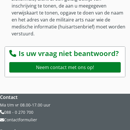
Onze partners
inschrijving te tonen, de aan u meegegeven
Nieuws
verwijskaart te tonen, opgave te doen van de naam
en het adres van de militaire arts naar wie de
medische informatie (huisartsenbrief) moet worden
verstuurd.
Is uw vraag niet beantwoord?
phone icon
Neem contact met ons op!
Website footer
Contact
Ma t/m vr 08.00-17.00 uur
088 - 0 270 700
Contactformulier