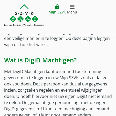
DigiD Machtigen
Website header
Ga direct naar hoofdinhoud
Ga direct naar hoofdmenu
Mijn SZVK
Menu
Home
openen
Wilt u dat iemand anders uw zorgzaken bij SZVK regelt,
of wilt u dit voor een ander doen? Deel niet zomaar uw
Verzekering
eigen DigiD. Vraag een machtiging aan via DigiD om op
Hoofdmenu
een veilige manier in te loggen. Op deze pagina leggen
wij u uit hoe het werkt.
Ziektekostenverzekering
Vergoedingen
Premie
Wat is DigiD Machtigen?
Vergoedingen
Buitenland
Verzekering
Vergoedingenoverzicht
Ziektekostenverzekering Krijgsmacht
Met DigiD Machtigen kunt u iemand toestemming
Buitenland
Klantenservice
Zorgkostenfactuur
geven om in te loggen in uw Mijn SZVK, zoals u dat zelf
Voor wie?
Plaatsing buiten Nederland
ook zou doen. Deze persoon kan dus al uw gegevens
Declareren
Service
Mijn SZVK
inzien, zorgzaken regelen en eventueel wijzigingen
Voor wie
Vestiging buiten Nederland
Uitzonderingen
doen. U hoeft hiervoor niet uw eigen DigiD met iemand
Klantenservice
Militair in dienst
Tijdelijk verblijf buiten Nederland
Zorgaanbieders
te delen. De gemachtigde persoon logt met de eigen
Customer service (EN)
Militair uit dienst
Zorg buiten Nederland
DigiD-gegevens in. U kunt een machtiging aan iemand
Pilot DTD
Veelgestelde vragen
anders geven, of u kunt door iemand anders