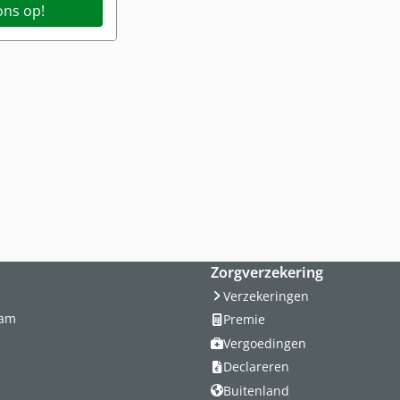
ns op!
Zorgverzekering
Verzekeringen
dam
Premie
Vergoedingen
Declareren
Buitenland