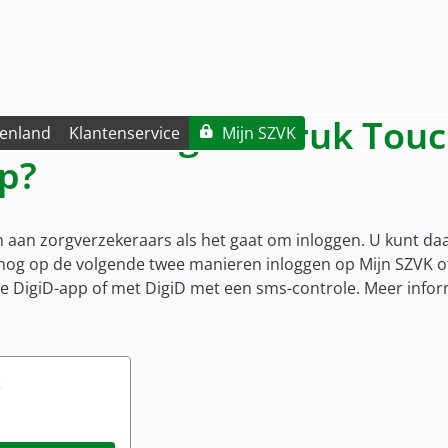
gen met Vingerafdruk Touc
tenland
Klantenservice
Mijn SZVK
p?
Voor wie?
Overig
Brochures en formulieren
R
C
O
Voor wie
Afwijkende regelingen vergoedingen
Brochures en formulieren
Ve
Co
Ov
en aan zorgverzekeraars als het gaat om inloggen. U kunt d
Militair in dienst
Zorg tijdens plaatsing in VS en Canada
Bu
Mijn SZVK-app
 nog op de volgende twee manieren inloggen op Mijn SZVK of
Militair uit dienst
Hi
Mijn SZVK-app
de DigiD-app of met DigiD met een sms-controle. Meer infor
Militaire kinderen
On
Gezinsleden EU
Ni
Wereldcollectiviteit
t
Reservist