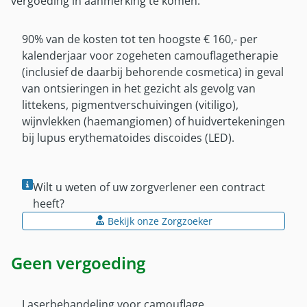
Militaire kinderen
vergoeding in aanmerking te komen.
Gezinsleden EU
Klacht melden
Gezinsleden EU
Wereldcollectiviteit
90% van de kosten tot ten hoogste € 160,- per
Wijziging doorgeven
Wereldcollectiviteit
Overig
kalenderjaar voor zogeheten camouflagetherapie
Hulp met betaalproblemen
Reservist
(inclusief de daarbij behorende cosmetica) in geval
Afwijkende regelingen vergoedingen
Inloggen met DigiD
van ontsieringen in het gezicht als gevolg van
Reglement
Zorg tijdens plaatsing in VS en Canada
littekens, pigmentverschuivingen (vitiligo),
Brochures en formulieren
Verzekeringsreglement
wijnvlekken (haemangiomen) of huidvertekeningen
Contactpersonen
bij lupus erythematoides discoides (LED).
Brochures en formulieren
Contactpersonen buitenland
Mijn SZVK-app
Wilt u weten of uw zorgverlener een contract
Mijn SZVK-app
heeft?
Bekijk onze Zorgzoeker
Over ons
Over SZVK
Geen vergoeding
Bureau SZVK
Historie
Laserbehandeling voor camouflage.