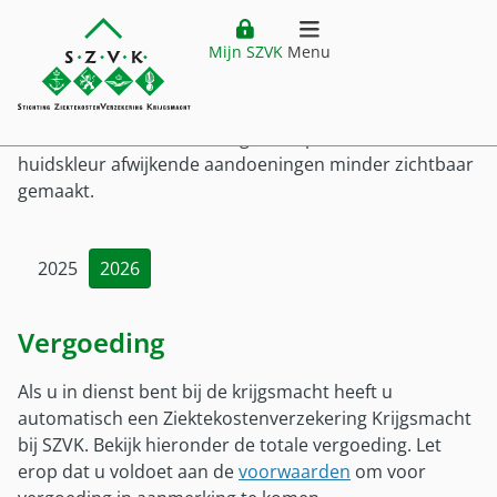
Website header
Ga direct naar hoofdinhoud
Ga direct naar hoofdmenu
Vergoedingenoverzicht
Camouflagetherapie
Mijn SZVK
Menu
Camouflagetherapie
Home
openen
Verzekering
Door middel van camouflagetherapie worden
Hoofdmenu
huidskleur afwijkende aandoeningen minder zichtbaar
gemaakt.
Ziektekostenverzekering
Vergoedingen
Premie
Vergoedingen
Buitenland
Verzekering
2025
2026
Vergoedingenoverzicht
Ziektekostenverzekering Krijgsmacht
Buitenland
Klantenservice
Zorgkostenfactuur
Vergoeding
Voor wie?
Plaatsing buiten Nederland
Declareren
Service
Mijn SZVK
Voor wie
Als u in dienst bent bij de krijgsmacht heeft u
Vestiging buiten Nederland
Uitzonderingen
automatisch een Ziektekostenverzekering Krijgsmacht
Klantenservice
Militair in dienst
Tijdelijk verblijf buiten Nederland
Zorgaanbieders
bij SZVK. Bekijk hieronder de totale vergoeding. Let
Customer service (EN)
Militair uit dienst
Zorg buiten Nederland
Pilot DTD
erop dat u voldoet aan de
voorwaarden
om voor
Veelgestelde vragen