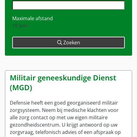
Militaire kinderen
Gezinsleden EU
Klacht melden
Gezinsleden EU
Wereldcollectiviteit
Wijziging doorgeven
Maximale afstand
Wereldcollectiviteit
Overig
10 km
Hulp met betaalproblemen
Reservist
Afwijkende regelingen vergoedingen
Inloggen met DigiD
Zoeken
Reglement
Zorg tijdens plaatsing in VS en Canada
Brochures en formulieren
Verzekeringsreglement
Contactpersonen
Brochures en formulieren
Contactpersonen buitenland
Militair geneeskundige Dienst
Mijn SZVK-app
(MGD)
Mijn SZVK-app
Over ons
Defensie heeft een goed georganiseerd militair
zorgsysteem. Neem bij medische klachten voor
Over SZVK
alle zorg contact op met uw eigen militaire
Bureau SZVK
gezondheidscentrum. U krijgt antwoord op uw
Historie
zorgvraag, telefonisch advies of een afspraak op