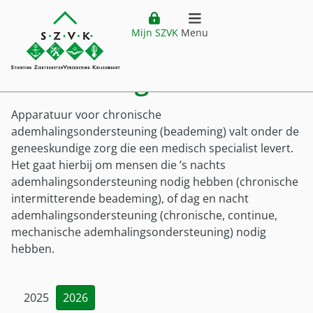
Website header
Ga direct naar hoofdinhoud
Ga direct naar hoofdmenu
Vergoedingenoverzicht
Mechanische beademing
Mijn SZVK
Menu
Mechanische
Home
openen
beademing
Verzekering
Hoofdmenu
Apparatuur voor chronische
Ziektekostenverzekering
Vergoedingen
ademhalingsondersteuning (beademing) valt onder de
Premie
geneeskundige zorg die een medisch specialist levert.
Vergoedingen
Buitenland
Het gaat hierbij om mensen die ’s nachts
Verzekering
ademhalingsondersteuning nodig hebben (chronische
Vergoedingenoverzicht
Ziektekostenverzekering Krijgsmacht
intermitterende beademing), of dag en nacht
Buitenland
Klantenservice
Zorgkostenfactuur
ademhalingsondersteuning (chronische, continue,
Voor wie?
Plaatsing buiten Nederland
Declareren
mechanische ademhalingsondersteuning) nodig
Service
Mijn SZVK
Voor wie
Vestiging buiten Nederland
hebben.
Uitzonderingen
Klantenservice
Militair in dienst
Tijdelijk verblijf buiten Nederland
Zorgaanbieders
Customer service (EN)
Militair uit dienst
Zorg buiten Nederland
Pilot DTD
2025
2026
Veelgestelde vragen