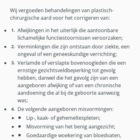
Militaire kinderen
Gezinsleden EU
Klacht melden
Gezinsleden EU
Wij vergoeden behandelingen van plastisch-
Wereldcollectiviteit
chirurgische aard voor het corrigeren van:
Wijziging doorgeven
Wereldcollectiviteit
Overig
Hulp met betaalproblemen
Reservist
Afwijkingen in het uiterlijk die aantoonbare
Afwijkende regelingen vergoedingen
lichamelijke functiestoornissen veroorzaken;
Inloggen met DigiD
Reglement
Zorg tijdens plaatsing in VS en Canada
Verminkingen die zijn ontstaan door ziekte, een
Brochures en formulieren
ongeval of een geneeskundige verrichting;
Verzekeringsreglement
Contactpersonen
Verlamde of verslapte bovenoogleden die een
Brochures en formulieren
ernstige gezichtsveldbeperking tot gevolg
Contactpersonen buitenland
hebben, danwel die het gevolg zijn van een
Mijn SZVK-app
aangeboren afwijking of van een chronische
Mijn SZVK-app
aandoening die al bij de geboorte aanwezig
was;
Over ons
De volgende aangeboren misvormingen:
Over SZVK
Lip-, kaak- of gehemeltespleten;
Bureau SZVK
Misvorming van het benig aangezicht;
Historie
Goedaardige woekering van bloedvaten,