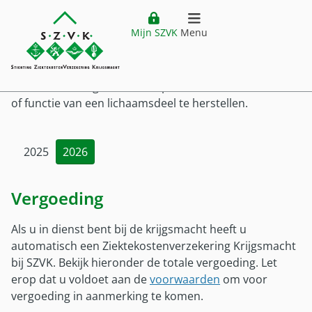
Website header
Ga direct naar hoofdinhoud
Vergoedingenoverzicht
Plastische chirurgie
Mijn SZVK
Menu
Plastische chirurgie
Home
openen
Verzekering
Plastisch chirurgen voeren operaties uit om de vorm
Hoofdmenu
of functie van een lichaamsdeel te herstellen.
Ziektekostenverzekering
Vergoedingen
Premie
2025
2026
Vergoedingen
Buitenland
Verzekering
Vergoedingenoverzicht
Ziektekostenverzekering Krijgsmacht
Vergoeding
Buitenland
Klantenservice
Zorgkostenfactuur
Voor wie?
Plaatsing buiten Nederland
Declareren
Als u in dienst bent bij de krijgsmacht heeft u
Service
Mijn SZVK
Voor wie
automatisch een Ziektekostenverzekering Krijgsmacht
Vestiging buiten Nederland
Uitzonderingen
bij SZVK. Bekijk hieronder de totale vergoeding. Let
Klantenservice
Militair in dienst
Tijdelijk verblijf buiten Nederland
Zorgaanbieders
erop dat u voldoet aan de
voorwaarden
om voor
Customer service (EN)
Militair uit dienst
Zorg buiten Nederland
Pilot DTD
vergoeding in aanmerking te komen.
Veelgestelde vragen