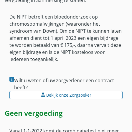
Militaire kinderen
vergoeding in aanmerking te komen.
Gezinsleden EU
Klacht melden
Gezinsleden EU
Wereldcollectiviteit
De NIPT betreft een bloedonderzoek op
Wijziging doorgeven
Wereldcollectiviteit
Overig
chromosoomafwijkingen (waaronder het
Hulp met betaalproblemen
Reservist
syndroom van Down). Om de NIPT te kunnen laten
Afwijkende regelingen vergoedingen
Inloggen met DigiD
afnemen dient tot 1 april 2023 een eigen bijdrage
Reglement
Zorg tijdens plaatsing in VS en Canada
te worden betaald van € 175,-, daarna vervalt deze
Brochures en formulieren
Verzekeringsreglement
eigen bijdrage en is de NIPT kosteloos voor
Contactpersonen
iedereen toegankelijk.
Brochures en formulieren
Contactpersonen buitenland
Mijn SZVK-app
Wilt u weten of uw zorgverlener een contract
Mijn SZVK-app
heeft?
Bekijk onze Zorgzoeker
Over ons
Over SZVK
Geen vergoeding
Bureau SZVK
Historie
Vanaf 1-1-2022 komt de combinatietest niet meer