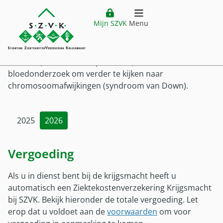
Website header
Ga direct naar hoofdinhoud
Ga direct naar hoofdmenu
Vergoedingenoverzicht
Prenataal onderzoek
Mijn SZVK
Menu
Prenataal onderzoek
Home
openen
Verzekering
De NIPT (niet-invasieve prenatale) test is een
Hoofdmenu
bloedonderzoek om verder te kijken naar
chromosoomafwijkingen (syndroom van Down).
Ziektekostenverzekering
Vergoedingen
Premie
Vergoedingen
Buitenland
Verzekering
2025
2026
Vergoedingenoverzicht
Ziektekostenverzekering Krijgsmacht
Buitenland
Klantenservice
Zorgkostenfactuur
Vergoeding
Voor wie?
Plaatsing buiten Nederland
Declareren
Service
Mijn SZVK
Voor wie
Als u in dienst bent bij de krijgsmacht heeft u
Vestiging buiten Nederland
Uitzonderingen
automatisch een Ziektekostenverzekering Krijgsmacht
Klantenservice
Militair in dienst
Tijdelijk verblijf buiten Nederland
Zorgaanbieders
bij SZVK. Bekijk hieronder de totale vergoeding. Let
Customer service (EN)
Militair uit dienst
Zorg buiten Nederland
Pilot DTD
erop dat u voldoet aan de
voorwaarden
om voor
Veelgestelde vragen